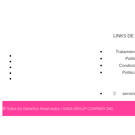
LINKS DE
Tratamien
Polít
Condicio
Políti
servic
© Todos los Derechos Reservados / KASA GROUP COMPANY SAS