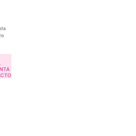
nta
to
A
ENTA
ACTO