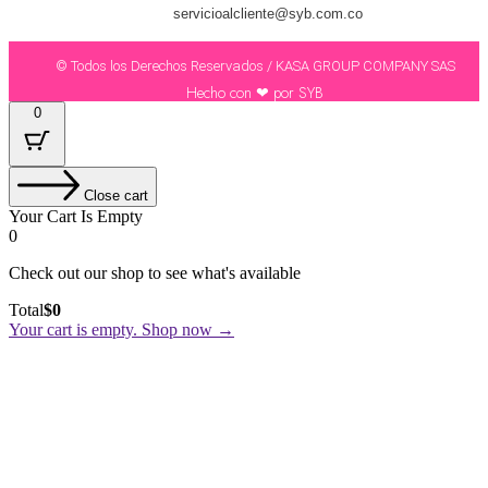
servicioalcliente@syb.com.co
© Todos los Derechos Reservados / KASA GROUP COMPANY SAS
Hecho con ❤ por SYB
0
Close cart
Your Cart Is Empty
0
Check out our shop to see what's available
Total
$
0
Your cart is empty. Shop now →