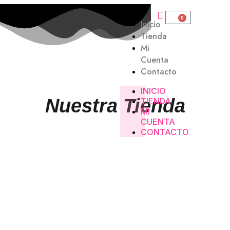
0
Inicio
Tienda
Mi
Cuenta
Contacto
INICIO
Nuestra Tienda
TIENDA
MI
CUENTA
CONTACTO