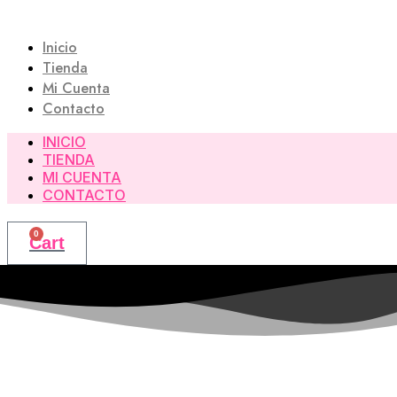
Saltar
al
Inicio
contenido
Tienda
Mi Cuenta
Contacto
INICIO
TIENDA
MI CUENTA
CONTACTO
0
Cart