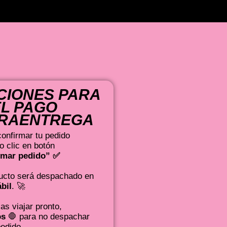
CIONES PARA
EL PAGO
RAENTREGA
onfirmar tu pedido
o clic en botón
rmar pedido” ✅
ucto será despachado en
ábil
. 🚀
as viajar pronto,
os
🛑 para no despachar
pedido.