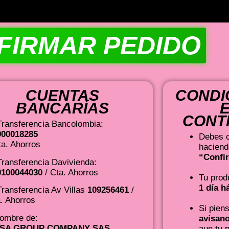
FIRMAR PEDIDO
CUENTAS
CONDI
BANCARÍAS
CONT
ransferencia Bancolombia:
900018285
Debes c
ta. Ahorros
haciend
“Confi
ransferencia Davivienda:
0100044030
/ Cta. Ahorros
Tu prod
1 día h
ransferencia Av Villas
109256461
/
. Ahorros
Si piens
nombre de:
avísan
SA GROUP COMPANY SAS
aun tu 