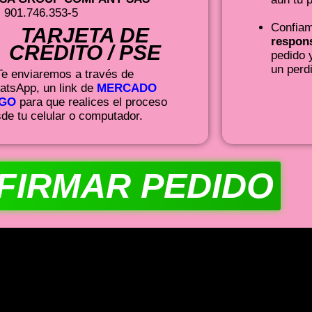
: 901.746.353-5
Confiam
TARJETA DE
respons
CRÉDITO / PSE
pedido 
un perd
e enviaremos a través de
tsApp, un link de
MERCADO
GO
para que realices el proceso
de tu celular o computador.
FIRMAR PEDIDO