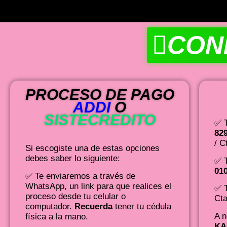
CON
PROCESO DE PAGO
ADDI
O
SISTECREDITO
✅ T
82
/ C
Si escogiste una de estas opciones
debes saber lo siguiente:
✅ T
01
✅ Te enviaremos a través de
WhatsApp, un link para que realices el
✅ T
proceso desde tu celular o
Cta
computador.
Recuerda
tener tu cédula
A 
física a la mano.
KA