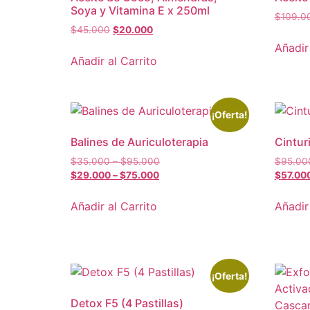
Soya y Vitamina E x 250ml
$
109.0
$
45.000
$
20.000
Añadir
Añadir al Carrito
¡Oferta!
Balines de Auriculoterapia
Cintur
$
35.000
–
$
95.000
$
95.00
$
29.000
–
$
75.000
$
57.00
Añadir al Carrito
Añadir
¡Oferta!
Detox F5 (4 Pastillas)