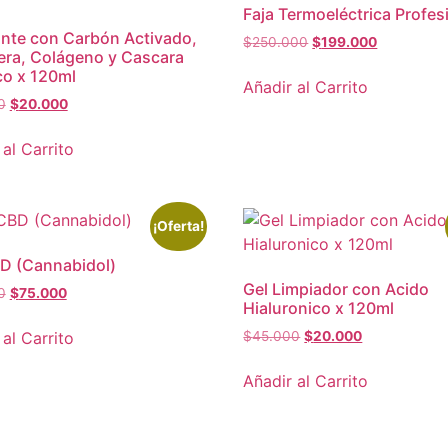
Faja Termoeléctrica Profes
ante con Carbón Activado,
$
250.000
$
199.000
era, Colágeno y Cascara
o x 120ml
Añadir al Carrito
0
$
20.000
 al Carrito
¡Oferta!
D (Cannabidol)
Gel Limpiador con Acido
0
$
75.000
Hialuronico x 120ml
 al Carrito
$
45.000
$
20.000
Añadir al Carrito