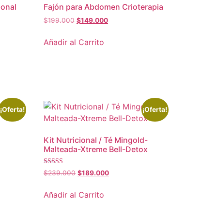
ional
Fajón para Abdomen Crioterapia
$
199.000
$
149.000
Añadir al Carrito
¡Oferta!
¡Oferta!
Kit Nutricional / Té Mingold-
Malteada-Xtreme Bell-Detox
Valorado
$
239.000
$
189.000
en
4.00
de 5
Añadir al Carrito