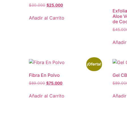
$
30.000
$
25.000
Exfoli
Aloe V
Añadir al Carrito
de Coc
$
45.00
Añadir
¡Oferta!
Fibra En Polvo
Gel CB
$
89.000
$
75.000
$
89.00
Añadir al Carrito
Añadir