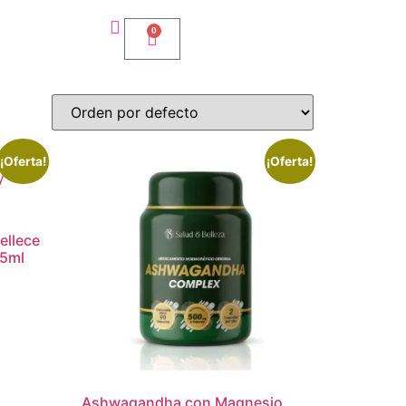
0
¡Oferta!
¡Oferta!
ellece
25ml
Ashwagandha con Magnesio