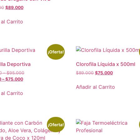
00
$
89.000
 al Carrito
¡Oferta!
illa Deportiva
Clorofila Líquida x 500ml
0
–
$
95.000
$
89.000
$
75.000
0
–
$
75.000
Añadir al Carrito
 al Carrito
¡Oferta!