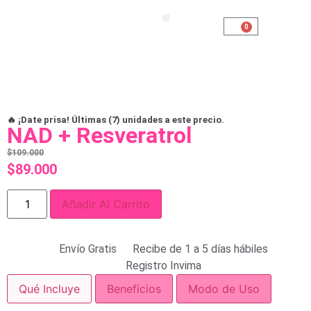
0
🔥 ¡Date prisa! Últimas (7) unidades a este precio.
NAD + Resveratrol
$
109.000
$
89.000
Añadir Al Carrito
Envío Gratis
Recibe de 1 a 5 días hábiles
Registro Invima
Qué Incluye
Beneficios
Modo de Uso