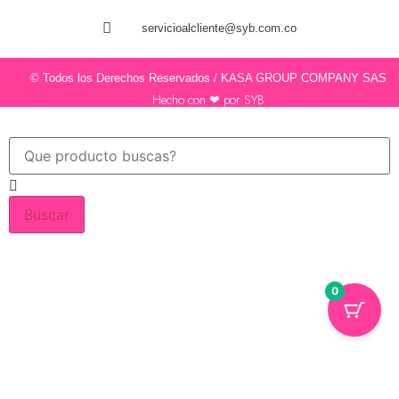
servicioalcliente@syb.com.co
© Todos los Derechos Reservados / KASA GROUP COMPANY SAS
Hecho con ❤ por SYB
Buscar
0