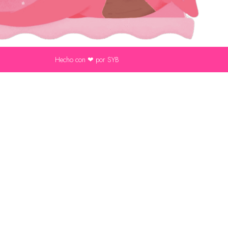
Hecho con ❤ por SYB