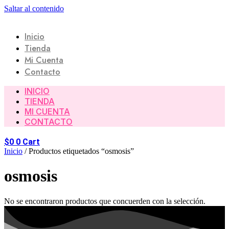
Saltar al contenido
Inicio
Tienda
Mi Cuenta
Contacto
INICIO
TIENDA
MI CUENTA
CONTACTO
$
0
0
Cart
Inicio
/ Productos etiquetados “osmosis”
osmosis
No se encontraron productos que concuerden con la selección.