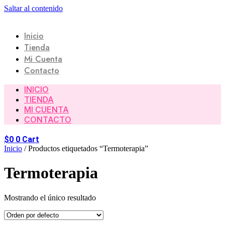
Saltar al contenido
Inicio
Tienda
Mi Cuenta
Contacto
INICIO
TIENDA
MI CUENTA
CONTACTO
$
0
0
Cart
Inicio
/ Productos etiquetados “Termoterapia”
Termoterapia
Mostrando el único resultado