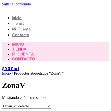
Saltar al contenido
Inicio
Tienda
Mi Cuenta
Contacto
INICIO
TIENDA
MI CUENTA
CONTACTO
$
0
0
Cart
Inicio
/ Productos etiquetados “ZonaV”
ZonaV
Mostrando el único resultado