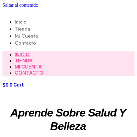
Saltar al contenido
Inicio
Tienda
Mi Cuenta
Contacto
INICIO
TIENDA
MI CUENTA
CONTACTO
$
0
0
Cart
Aprende Sobre Salud Y
Belleza