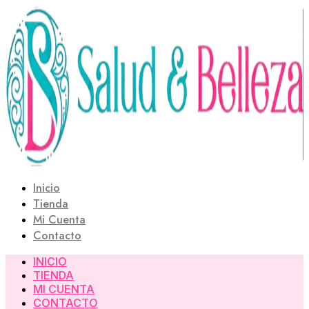
Saltar
al
contenido
Inicio
Tienda
Mi Cuenta
Contacto
INICIO
TIENDA
MI CUENTA
CONTACTO